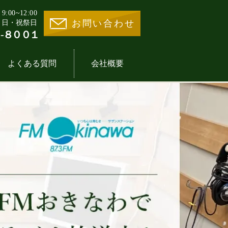
00~12:00
お問い合わせ
・日・祝祭日
-８００１
よくある質問
会社概要
業様の声一覧
地活用30選
事業内容
医療施設一覧
イントの歴史
期借地権とは
分譲住宅一覧