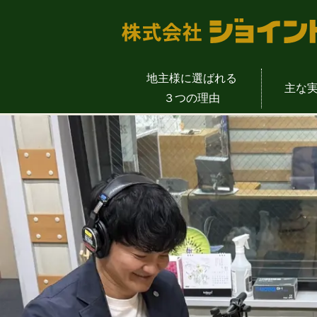
地主様に選ばれる
主な
３つの理由
物販店舗一覧
土地活用成功の
地主様の声
会社概
介護施設一覧
土地活用の
代表挨
公共事業一覧
土地活用を支える
土地活用のYout