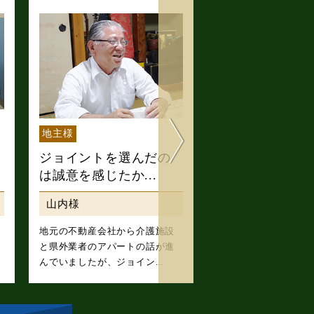
地主様
地主様
ジョイントを選んだの
長くお付き合い
は誠意を感じたか...
会社だと感じた
山内様
福地 信夫様
地元の不動産会社から介護施設
具体的な土地活用案
と県外業者のアパートの話が進
際、比嘉社長の説明
んでいましたが、ジョイン...
に共感いたしました