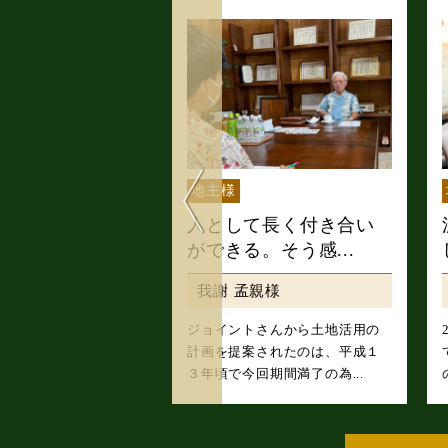
地主様
ンテナンスに電
人として長く付き合い
対応して...
ができる。そう感...
民、八重子様
我謝 孟親様
トさんの訪問は、はじ
ジョイントさんから土地活用の
動産事業で不安もある
計画を提案されたのは、平成１
消してくれるよ...
３年頃で今回期間満了の為...