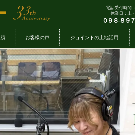
電話受付時間：9:
休業日：土
０９８-８９７
実績
お客様の声
ジョイントの土地活用
７つの法則
一覧
要
飲食店舗一覧
企
土
流れ
拶
事務所・倉庫一覧
ジョ
定
専門家たち
ube動画
太陽光発電事業一覧