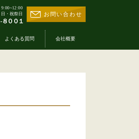
00~12:00
お問い合わせ
・日・祝祭日
-８００１
よくある質問
会社概要
業様の声一覧
地活用30選
事業内容
医療施設一覧
イントの歴史
期借地権とは
分譲住宅一覧