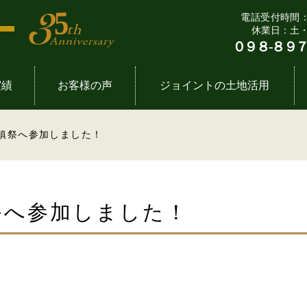
電話受付時間：9:
休業日：土
０９８-８９７
実績
お客様の声
ジョイントの土地活用
７つの法則
一覧
要
飲食店舗一覧
企
土
地鎮祭へ参加しました！
流れ
拶
事務所・倉庫一覧
ジョ
定
専門家たち
ube動画
太陽光発電事業一覧
祭へ参加しました！