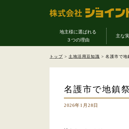
地主様に選ばれる
主な
３つの理由
物販店舗一覧
土地活用成功の
地主様の声
会社概
トップ
>
土地活用豆知識
> 名護市で
介護施設一覧
土地活用の
代表挨
公共事業一覧
土地活用を支える
土地活用のYout
名護市で地鎮
2026年1月28日