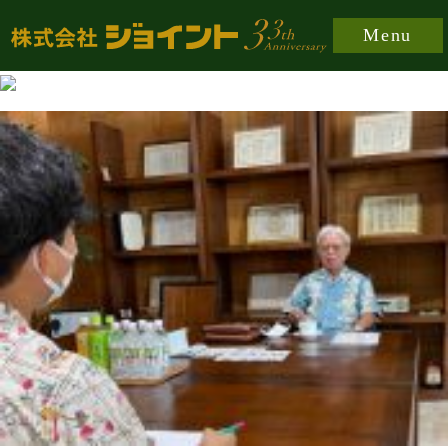
https://joint-japan.co.jp/wp-content/plugins/easy-
Menu
fancybox/fancybox/jquery.fancybox-1.3.8.min.css