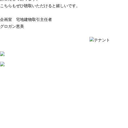
こちらもぜひ聴取いただけると嬉しいです。
企画室 宅地建物取引主任者
グロガン恵美
質問例の一覧を見る ›
質問例の一覧を見る ›
2026
年
8
月
7
日
店
舗
賃
貸