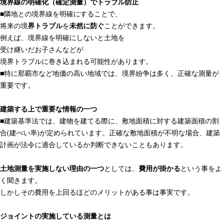
境界線の明確化（確定測量）でトラブル防止
■隣地との境界線を明確にすることで、
将来の境
界トラブル
を
未然に防ぐ
ことができます。
例えば、境界線を明確にしないと土地を
受け継いだお子さんなどが
境界トラブルに巻き込まれる可能性があります。
■特に那覇市など地価の高い地域では、境界紛争は多く、正確な測量が
重要です。
建築する上で重要な情報の一つ
■建築基準法では、建物を建てる際に、敷地面積に対する建築面積の割
合(建ぺい率)が定められています。正確な敷地面積が不明な場合、建築
計画が法令に適合しているか判断できないこともあります。
土地測量を実施しない理由の一つ
としては、
費用が掛かる
という事をよ
く聞きます。
しかしその費用を上回るほどのメリットがある事は事実です。
ジョイントの実施している測量とは