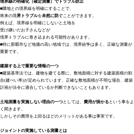
境界線の明確化（確定測量）でトラブル防止
■隣地との境界線を明確にすることで、
将来の境
界トラブル
を
未然に防ぐ
ことができます。
例えば、境界線を明確にしないと土地を
受け継いだお子さんなどが
境界トラブルに巻き込まれる可能性があります。
■特に那覇市など地価の高い地域では、境界紛争は多く、正確な測量が
重要です。
建築する上で重要な情報の一つ
■建築基準法では、建物を建てる際に、敷地面積に対する建築面積の割
合(建ぺい率)が定められています。正確な敷地面積が不明な場合、建築
計画が法令に適合しているか判断できないこともあります。
土地測量を実施しない理由の一つ
としては、
費用が掛かる
という事をよ
く聞きます。
しかしその費用を上回るほどのメリットがある事は事実です。
ジョイントの実施している測量とは