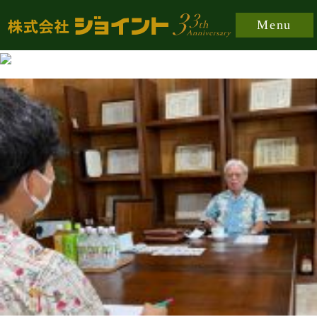
https://joint-japan.co.jp/wp-content/plugins/easy-
Menu
fancybox/fancybox/jquery.fancybox-1.3.8.min.css