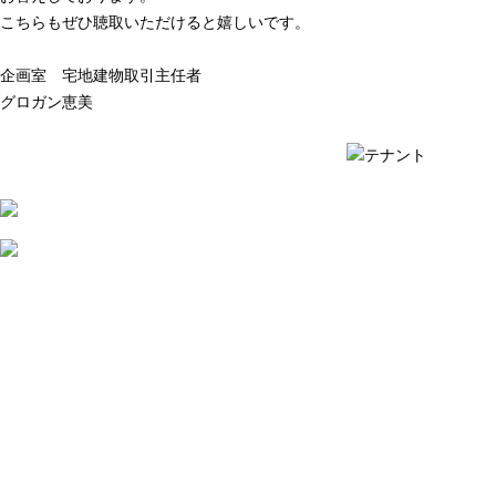
こちらもぜひ聴取いただけると嬉しいです。
企画室 宅地建物取引主任者
グロガン恵美
質問例の一覧を見る ›
質問例の一覧を見る ›
2026
年
7
月
31
日
不
動
産
会