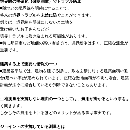
境界線の明確化（確定測量）でトラブル防止
■隣地との境界線を明確にすることで、
将来の境
界トラブル
を
未然に防ぐ
ことができます。
例えば、境界線を明確にしないと土地を
受け継いだお子さんなどが
境界トラブルに巻き込まれる可能性があります。
■特に那覇市など地価の高い地域では、境界紛争は多く、正確な測量が
重要です。
建築する上で重要な情報の一つ
■建築基準法では、建物を建てる際に、敷地面積に対する建築面積の割
合(建ぺい率)が定められています。正確な敷地面積が不明な場合、建築
計画が法令に適合しているか判断できないこともあります。
土地測量を実施しない理由の一つ
としては、
費用が掛かる
という事をよ
く聞きます。
しかしその費用を上回るほどのメリットがある事は事実です。
ジョイントの実施している測量とは