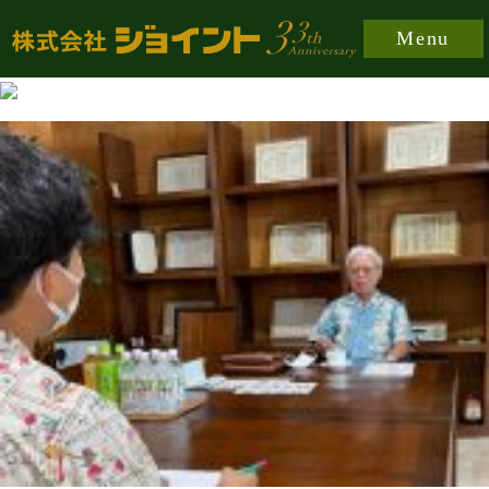
https://joint-japan.co.jp/wp-content/plugins/easy-
Menu
fancybox/fancybox/jquery.fancybox-1.3.8.min.css