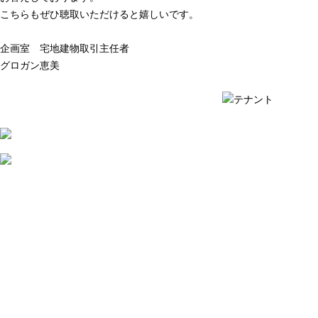
こちらもぜひ聴取いただけると嬉しいです。
企画室 宅地建物取引主任者
グロガン恵美
質問例の一覧を見る ›
質問例の一覧を見る ›
2026
年
7
月
31
日
不
動
産
会