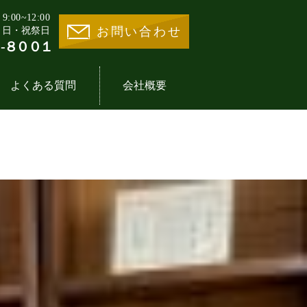
00~12:00
お問い合わせ
・日・祝祭日
-８００１
よくある質問
会社概要
業様の声一覧
地活用30選
事業内容
医療施設一覧
イントの歴史
期借地権とは
分譲住宅一覧