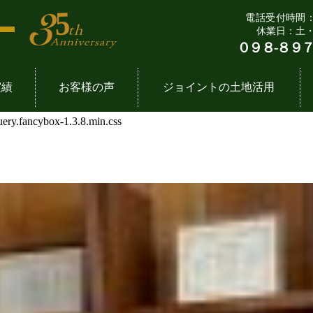
電話受付時間：9:
休業日：土
０９８-８９７
実績
お客様の声
ジョイントの土地活用
query.fancybox-1.3.8.min.css
７つの法則
一覧
要
飲食店舗一覧
企
土
流れ
拶
事務所・倉庫一覧
ジョ
定
専門家たち
ube動画
太陽光発電事業一覧