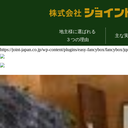
地主様に選ばれる
主な
３つの理由
https://joint-japan.co.jp/wp-content/plugins/easy-fancybox/fancybox/j
物販店舗一覧
土地活用成功の
地主様の声
会社概
介護施設一覧
土地活用の
代表挨
公共事業一覧
土地活用を支える
土地活用のYout