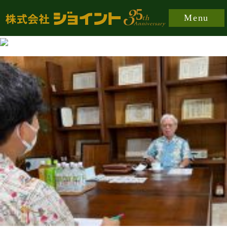
https://joint-japan.co.jp/wp-content/plugins/easy-
Menu
fancybox/fancybox/jquery.fancybox-1.3.8.min.css