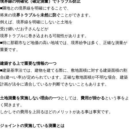
境界線の明確化（確定測量）でトラブル防止
■隣地との境界線を明確にすることで、
将来の境
界トラブル
を
未然に防ぐ
ことができます。
例えば、境界線を明確にしないと土地を
受け継いだお子さんなどが
境界トラブルに巻き込まれる可能性があります。
■特に那覇市など地価の高い地域では、境界紛争は多く、正確な測量が
重要です。
建築する上で重要な情報の一つ
■建築基準法では、建物を建てる際に、敷地面積に対する建築面積の割
合(建ぺい率)が定められています。正確な敷地面積が不明な場合、建築
計画が法令に適合しているか判断できないこともあります。
土地測量を実施しない理由の一つ
としては、
費用が掛かる
という事をよ
く聞きます。
しかしその費用を上回るほどのメリットがある事は事実です。
ジョイントの実施している測量とは