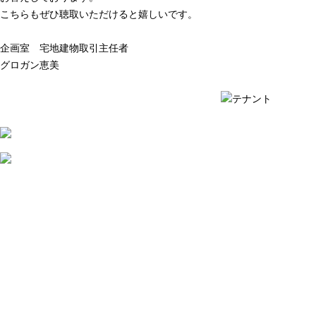
こちらもぜひ聴取いただけると嬉しいです。
企画室 宅地建物取引主任者
グロガン恵美
質問例の一覧を見る ›
質問例の一覧を見る ›
2026
年
8
月
7
日
店
舗
賃
貸