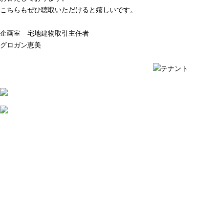
こちらもぜひ聴取いただけると嬉しいです。
企画室 宅地建物取引主任者
グロガン恵美
質問例の一覧を見る ›
質問例の一覧を見る ›
2026
年
7
月
31
日
不
動
産
会