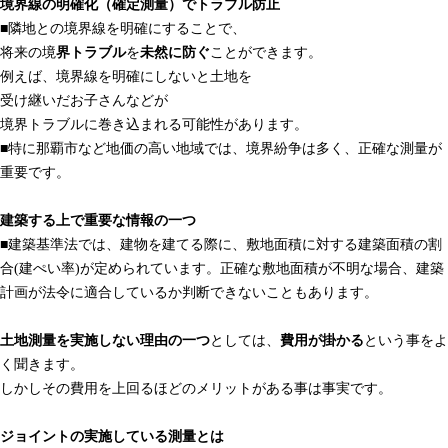
境界線の明確化（確定測量）でトラブル防止
■隣地との境界線を明確にすることで、
将来の境
界トラブル
を
未然に防ぐ
ことができます。
例えば、境界線を明確にしないと土地を
受け継いだお子さんなどが
境界トラブルに巻き込まれる可能性があります。
■特に那覇市など地価の高い地域では、境界紛争は多く、正確な測量が
重要です。
建築する上で重要な情報の一つ
■建築基準法では、建物を建てる際に、敷地面積に対する建築面積の割
合(建ぺい率)が定められています。正確な敷地面積が不明な場合、建築
計画が法令に適合しているか判断できないこともあります。
土地測量を実施しない理由の一つ
としては、
費用が掛かる
という事をよ
く聞きます。
しかしその費用を上回るほどのメリットがある事は事実です。
ジョイントの実施している測量とは