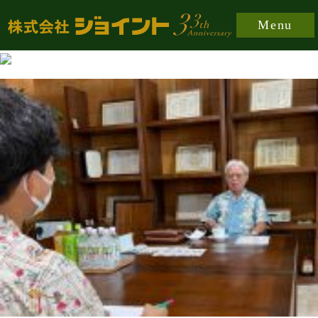
https://joint-japan.co.jp/wp-content/plugins/easy-
Menu
fancybox/fancybox/jquery.fancybox-1.3.8.min.css