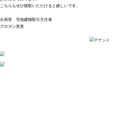
こちらもぜひ聴取いただけると嬉しいです。
企画室 宅地建物取引主任者
グロガン恵美
質問例の一覧を見る ›
質問例の一覧を見る ›
2026
年
7
月
31
日
不
動
産
会