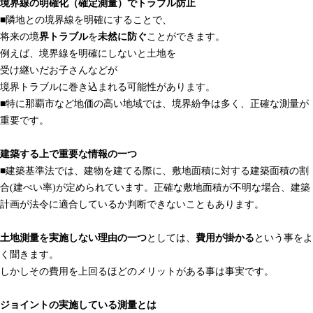
境界線の明確化（確定測量）でトラブル防止
■隣地との境界線を明確にすることで、
将来の境
界トラブル
を
未然に防ぐ
ことができます。
例えば、境界線を明確にしないと土地を
受け継いだお子さんなどが
境界トラブルに巻き込まれる可能性があります。
■特に那覇市など地価の高い地域では、境界紛争は多く、正確な測量が
重要です。
建築する上で重要な情報の一つ
■建築基準法では、建物を建てる際に、敷地面積に対する建築面積の割
合(建ぺい率)が定められています。正確な敷地面積が不明な場合、建築
計画が法令に適合しているか判断できないこともあります。
土地測量を実施しない理由の一つ
としては、
費用が掛かる
という事をよ
く聞きます。
しかしその費用を上回るほどのメリットがある事は事実です。
ジョイントの実施している測量とは