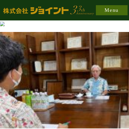
https://joint-japan.co.jp/wp-content/plugins/easy-
Menu
fancybox/fancybox/jquery.fancybox-1.3.8.min.css