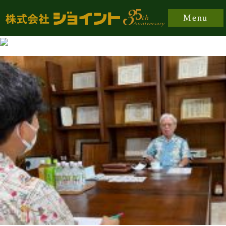
https://joint-japan.co.jp/wp-content/plugins/easy-
Menu
fancybox/fancybox/jquery.fancybox-1.3.8.min.css