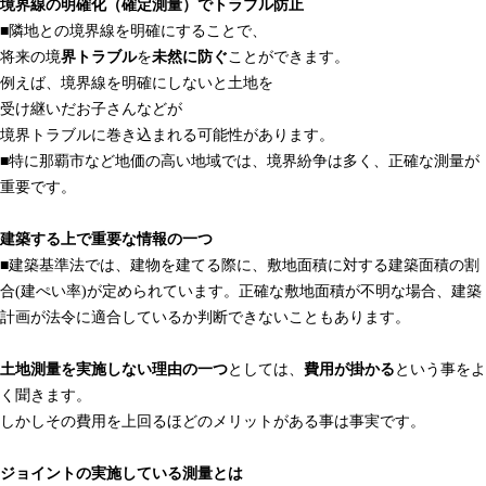
境界線の明確化（確定測量）でトラブル防止
■隣地との境界線を明確にすることで、
将来の境
界トラブル
を
未然に防ぐ
ことができます。
例えば、境界線を明確にしないと土地を
受け継いだお子さんなどが
境界トラブルに巻き込まれる可能性があります。
■特に那覇市など地価の高い地域では、境界紛争は多く、正確な測量が
重要です。
建築する上で重要な情報の一つ
■建築基準法では、建物を建てる際に、敷地面積に対する建築面積の割
合(建ぺい率)が定められています。正確な敷地面積が不明な場合、建築
計画が法令に適合しているか判断できないこともあります。
土地測量を実施しない理由の一つ
としては、
費用が掛かる
という事をよ
く聞きます。
しかしその費用を上回るほどのメリットがある事は事実です。
ジョイントの実施している測量とは