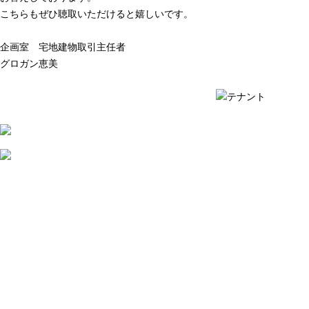
こちらもぜひ聴取いただけると嬉しいです。
企画室 宅地建物取引主任者
グロガン恵美
質問例の一覧を見る ›
質問例の一覧を見る ›
2026
年
7
月
31
日
不
動
産
会