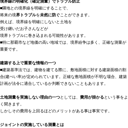
境界線の明確化（確定測量）でトラブル防止
■隣地との境界線を明確にすることで、
将来の境
界トラブル
を
未然に防ぐ
ことができます。
例えば、境界線を明確にしないと土地を
受け継いだお子さんなどが
境界トラブルに巻き込まれる可能性があります。
■特に那覇市など地価の高い地域では、境界紛争は多く、正確な測量が
重要です。
建築する上で重要な情報の一つ
■建築基準法では、建物を建てる際に、敷地面積に対する建築面積の割
合(建ぺい率)が定められています。正確な敷地面積が不明な場合、建築
計画が法令に適合しているか判断できないこともあります。
土地測量を実施しない理由の一つ
としては、
費用が掛かる
という事をよ
く聞きます。
しかしその費用を上回るほどのメリットがある事は事実です。
ジョイントの実施している測量とは