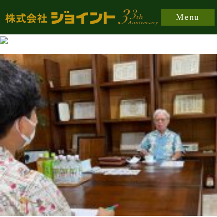
https://joint-japan.co.jp/wp-content/plugins/easy-
Menu
fancybox/fancybox/jquery.fancybox-1.3.8.min.css