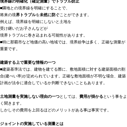
境界線の明確化（確定測量）でトラブル防止
■隣地との境界線を明確にすることで、
将来の境
界トラブル
を
未然に防ぐ
ことができます。
例えば、境界線を明確にしないと土地を
受け継いだお子さんなどが
境界トラブルに巻き込まれる可能性があります。
■特に那覇市など地価の高い地域では、境界紛争は多く、正確な測量が
重要です。
建築する上で重要な情報の一つ
■建築基準法では、建物を建てる際に、敷地面積に対する建築面積の割
合(建ぺい率)が定められています。正確な敷地面積が不明な場合、建築
計画が法令に適合しているか判断できないこともあります。
土地測量を実施しない理由の一つ
としては、
費用が掛かる
という事をよ
く聞きます。
しかしその費用を上回るほどのメリットがある事は事実です。
ジョイントの実施している測量とは