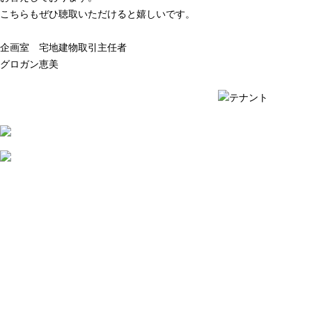
こちらもぜひ聴取いただけると嬉しいです。
企画室 宅地建物取引主任者
グロガン恵美
質問例の一覧を見る ›
質問例の一覧を見る ›
2026
年
8
月
7
日
店
舗
賃
貸