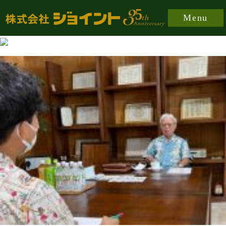
https://joint-japan.co.jp/wp-content/plugins/easy-
Menu
fancybox/fancybox/jquery.fancybox-1.3.8.min.css