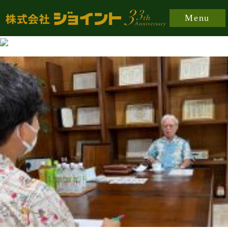
https://joint-japan.co.jp/wp-content/plugins/easy-
Menu
fancybox/fancybox/jquery.fancybox-1.3.8.min.css