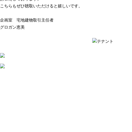
こちらもぜひ聴取いただけると嬉しいです。
企画室 宅地建物取引主任者
グロガン恵美
質問例の一覧を見る ›
質問例の一覧を見る ›
2026
年
7
月
31
日
不
動
産
会