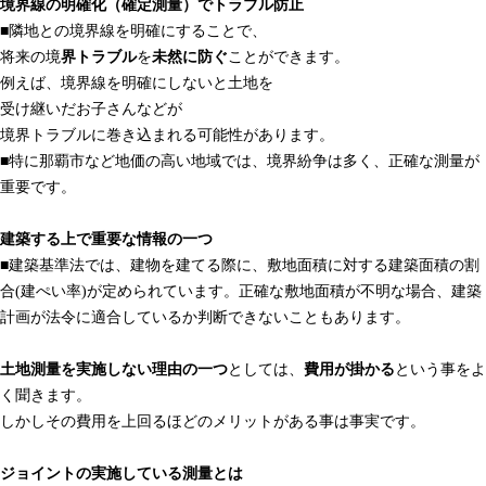
境界線の明確化（確定測量）でトラブル防止
■隣地との境界線を明確にすることで、
将来の境
界トラブル
を
未然に防ぐ
ことができます。
例えば、境界線を明確にしないと土地を
受け継いだお子さんなどが
境界トラブルに巻き込まれる可能性があります。
■特に那覇市など地価の高い地域では、境界紛争は多く、正確な測量が
重要です。
建築する上で重要な情報の一つ
■建築基準法では、建物を建てる際に、敷地面積に対する建築面積の割
合(建ぺい率)が定められています。正確な敷地面積が不明な場合、建築
計画が法令に適合しているか判断できないこともあります。
土地測量を実施しない理由の一つ
としては、
費用が掛かる
という事をよ
く聞きます。
しかしその費用を上回るほどのメリットがある事は事実です。
ジョイントの実施している測量とは