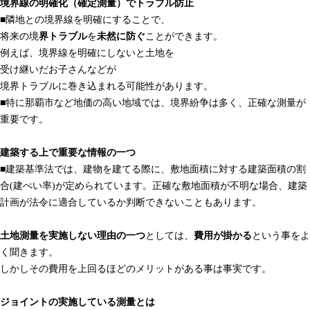
境界線の明確化（確定測量）でトラブル防止
■隣地との境界線を明確にすることで、
将来の境
界トラブル
を
未然に防ぐ
ことができます。
例えば、境界線を明確にしないと土地を
受け継いだお子さんなどが
境界トラブルに巻き込まれる可能性があります。
■特に那覇市など地価の高い地域では、境界紛争は多く、正確な測量が
重要です。
建築する上で重要な情報の一つ
■建築基準法では、建物を建てる際に、敷地面積に対する建築面積の割
合(建ぺい率)が定められています。正確な敷地面積が不明な場合、建築
計画が法令に適合しているか判断できないこともあります。
土地測量を実施しない理由の一つ
としては、
費用が掛かる
という事をよ
く聞きます。
しかしその費用を上回るほどのメリットがある事は事実です。
ジョイントの実施している測量とは