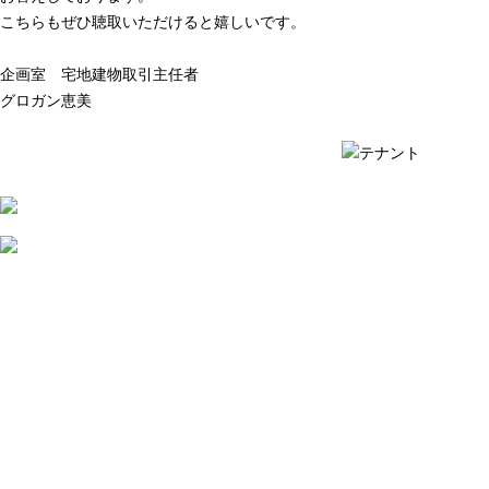
こちらもぜひ聴取いただけると嬉しいです。
企画室 宅地建物取引主任者
グロガン恵美
質問例の一覧を見る ›
質問例の一覧を見る ›
2026
年
8
月
7
日
店
舗
賃
貸