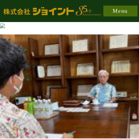
https://joint-japan.co.jp/wp-content/plugins/easy-
Menu
fancybox/fancybox/jquery.fancybox-1.3.8.min.css