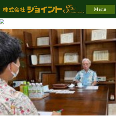
https://joint-japan.co.jp/wp-content/plugins/easy-
Menu
fancybox/fancybox/jquery.fancybox-1.3.8.min.css