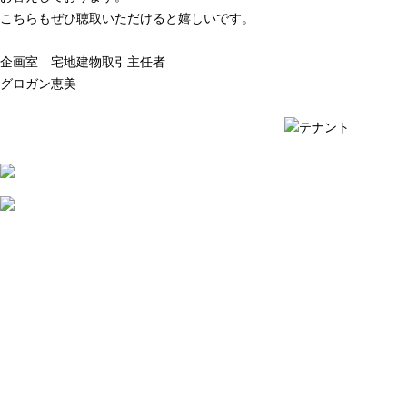
こちらもぜひ聴取いただけると嬉しいです。
企画室 宅地建物取引主任者
グロガン恵美
質問例の一覧を見る ›
質問例の一覧を見る ›
2026
年
8
月
7
日
店
舗
賃
貸