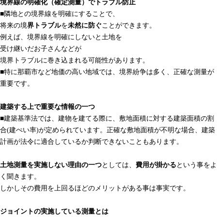
境界線の明確化（確定測量）でトラブル防止
■隣地との境界線を明確にすることで、
将来の境
界トラブル
を
未然に防ぐ
ことができます。
例えば、境界線を明確にしないと土地を
受け継いだお子さんなどが
境界トラブルに巻き込まれる可能性があります。
■特に那覇市など地価の高い地域では、境界紛争は多く、正確な測量が
重要です。
建築する上で重要な情報の一つ
■建築基準法では、建物を建てる際に、敷地面積に対する建築面積の割
合(建ぺい率)が定められています。正確な敷地面積が不明な場合、建築
計画が法令に適合しているか判断できないこともあります。
土地測量を実施しない理由の一つ
としては、
費用が掛かる
という事をよ
く聞きます。
しかしその費用を上回るほどのメリットがある事は事実です。
ジョイントの実施している測量とは