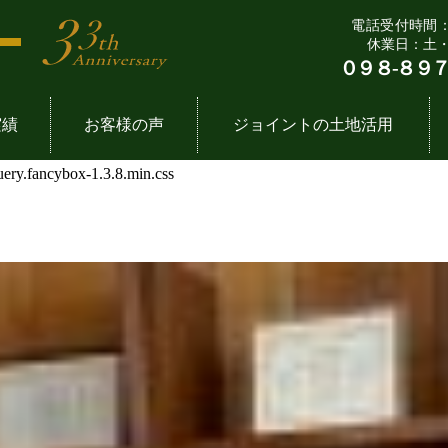
電話受付時間：9:
休業日：土
０９８-８９７
実績
お客様の声
ジョイントの土地活用
query.fancybox-1.3.8.min.css
７つの法則
一覧
要
飲食店舗一覧
企
土
流れ
拶
事務所・倉庫一覧
ジョ
定
専門家たち
ube動画
太陽光発電事業一覧