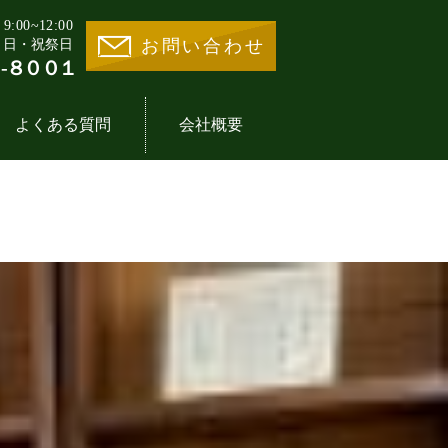
00~12:00
お問い合わせ
・日・祝祭日
-８００１
よくある質問
会社概要
業様の声一覧
地活用30選
事業内容
医療施設一覧
イントの歴史
期借地権とは
分譲住宅一覧