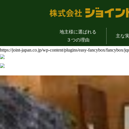
地主様に選ばれる
主な
３つの理由
https://joint-japan.co.jp/wp-content/plugins/easy-fancybox/fancybox/j
物販店舗一覧
土地活用成功の
地主様の声
会社概
介護施設一覧
土地活用の
代表挨
公共事業一覧
土地活用を支える
土地活用のYout