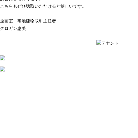
こちらもぜひ聴取いただけると嬉しいです。
企画室 宅地建物取引主任者
グロガン恵美
質問例の一覧を見る ›
質問例の一覧を見る ›
2026
年
8
月
7
日
店
舗
賃
貸