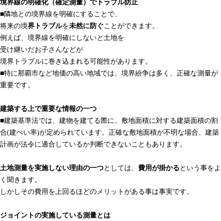
境界線の明確化（確定測量）でトラブル防止
■隣地との境界線を明確にすることで、
将来の境
界トラブル
を
未然に防ぐ
ことができます。
例えば、境界線を明確にしないと土地を
受け継いだお子さんなどが
境界トラブルに巻き込まれる可能性があります。
■特に那覇市など地価の高い地域では、境界紛争は多く、正確な測量が
重要です。
建築する上で重要な情報の一つ
■建築基準法では、建物を建てる際に、敷地面積に対する建築面積の割
合(建ぺい率)が定められています。正確な敷地面積が不明な場合、建築
計画が法令に適合しているか判断できないこともあります。
土地測量を実施しない理由の一つ
としては、
費用が掛かる
という事をよ
く聞きます。
しかしその費用を上回るほどのメリットがある事は事実です。
ジョイントの実施している測量とは