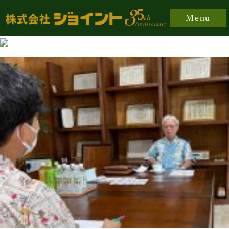
https://joint-japan.co.jp/wp-content/plugins/easy-
Menu
fancybox/fancybox/jquery.fancybox-1.3.8.min.css