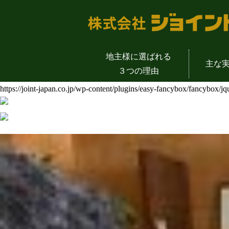
地主様に選ばれる
主な
３つの理由
https://joint-japan.co.jp/wp-content/plugins/easy-fancybox/fancybox/j
物販店舗一覧
土地活用成功の
地主様の声
会社概
介護施設一覧
土地活用の
代表挨
公共事業一覧
土地活用を支える
土地活用のYout