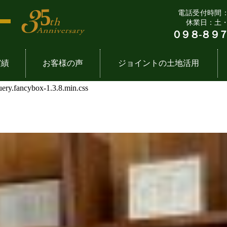
電話受付時間：9:
休業日：土
０９８-８９７
実績
お客様の声
ジョイントの土地活用
query.fancybox-1.3.8.min.css
７つの法則
一覧
要
飲食店舗一覧
企
土
流れ
拶
事務所・倉庫一覧
ジョ
定
専門家たち
ube動画
太陽光発電事業一覧