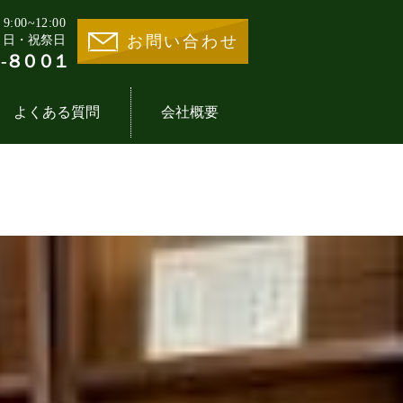
00~12:00
お問い合わせ
・日・祝祭日
-８００１
よくある質問
会社概要
業様の声一覧
地活用30選
事業内容
医療施設一覧
イントの歴史
期借地権とは
分譲住宅一覧