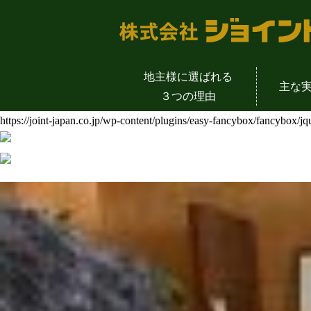
地主様に選ばれる
主な
３つの理由
https://joint-japan.co.jp/wp-content/plugins/easy-fancybox/fancybox/j
物販店舗一覧
土地活用成功の
地主様の声
会社概
介護施設一覧
土地活用の
代表挨
公共事業一覧
土地活用を支える
土地活用のYout