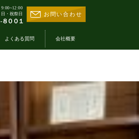
00~12:00
お問い合わせ
・日・祝祭日
-８００１
よくある質問
会社概要
業様の声一覧
地活用30選
事業内容
医療施設一覧
イントの歴史
期借地権とは
分譲住宅一覧