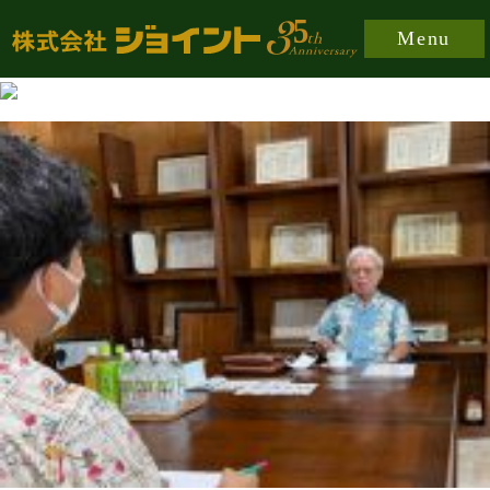
https://joint-japan.co.jp/wp-content/plugins/easy-
Menu
fancybox/fancybox/jquery.fancybox-1.3.8.min.css