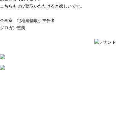
こちらもぜひ聴取いただけると嬉しいです。
企画室 宅地建物取引主任者
グロガン恵美
質問例の一覧を見る ›
質問例の一覧を見る ›
2026
年
8
月
7
日
店
舗
賃
貸