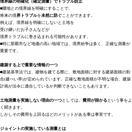
境界線の明確化（確定測量）でトラブル防止
■隣地との境界線を明確にすることで、
将来の境
界トラブル
を
未然に防ぐ
ことができます。
例えば、境界線を明確にしないと土地を
受け継いだお子さんなどが
境界トラブルに巻き込まれる可能性があります。
■特に那覇市など地価の高い地域では、境界紛争は多く、正確な測量が
重要です。
建築する上で重要な情報の一つ
■建築基準法では、建物を建てる際に、敷地面積に対する建築面積の割
合(建ぺい率)が定められています。正確な敷地面積が不明な場合、建築
計画が法令に適合しているか判断できないこともあります。
土地測量を実施しない理由の一つ
としては、
費用が掛かる
という事をよ
く聞きます。
しかしその費用を上回るほどのメリットがある事は事実です。
ジョイントの実施している測量とは